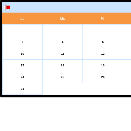
Lu
Ma
Mi
3
4
5
10
11
12
17
18
19
24
25
26
31